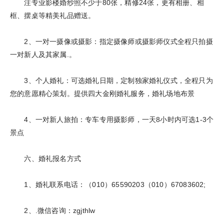
注专业影楼婚纱照不少于80张，精修24张，更有相册、相
框、摆桌等精美礼品赠送。
2、一对一摄像或摄影：指定摄像师或摄影师仪式全程只拍摄
一对新人及其家属.。
3、个人婚礼：可选婚礼日期，定制独家婚礼仪式，全程只为
您的意愿精心策划。提供四大金刚婚礼服务，婚礼场地布景
4、一对新人旅拍：专车专用摄影师，一天8小时内可选1-3个
景点
六、婚礼报名方式
1、婚礼联系电话：（010）65590203（010）67083602;
2、.微信咨询：zgjthlw