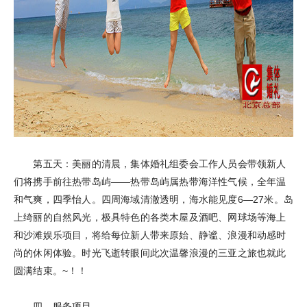
第五天：美丽的清晨，集体婚礼组委会工作人员会带领新人
们将携手前往热带岛屿——热带岛屿属热带海洋性气候，全年温
和气爽，四季怡人。四周海域清澈透明，海水能见度6—27米。岛
上绮丽的自然风光，极具特色的各类木屋及酒吧、网球场等海上
和沙滩娱乐项目，将给每位新人带来原始、静谧、浪漫和动感时
尚的休闲体验。时光飞逝转眼间此次温馨浪漫的三亚之旅也就此
圆满结束。~！！
四、服务项目