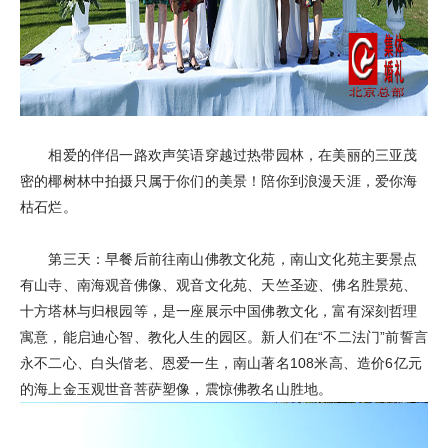
相爱的伴侣一路欢声笑语穿越过热带园林，在美丽的三亚茂
密的椰树林中拍摄只属于你们的美景！陪你到浪漫天涯，爱你海
枯石烂。
第三天：早餐后前往南山佛教文化苑，南山文化苑主要景点
有山寺、南海观音佛像、观音文化苑、天竺圣迹、佛名胜景苑、
十方塔林与归根园等，是一座展示中国佛教文化，富有深刻哲理
寓意，能启迪心智、教化人生的园区。新人们在“不二法门”前誓言
永不二心、白头偕老、恩爱一生，南山著名108米高、造价6亿元
的海上金玉观世音菩萨塑像，震惊佛教名山胜地。