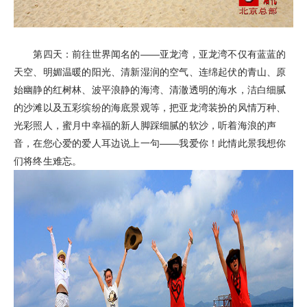
第四天：前往世界闻名的——亚龙湾，亚龙湾不仅有蓝蓝的
天空、明媚温暖的阳光、清新湿润的空气、连绵起伏的青山、原
始幽静的红树林、波平浪静的海湾、清澈透明的海水，洁白细腻
的沙滩以及五彩缤纷的海底景观等，把亚龙湾装扮的风情万种、
光彩照人，蜜月中幸福的新人脚踩细腻的软沙，听着海浪的声
音，在您心爱的爱人耳边说上一句——我爱你！此情此景我想你
们将终生难忘。