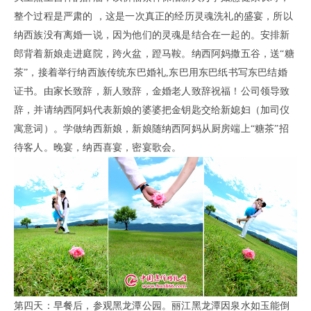
整个过程是严肃的 ，这是一次真正的经历灵魂洗礼的盛宴，所以
纳西族没有离婚一说，因
为他们的灵魂是结合在一起的。安排新
郎背着新娘走进庭院，跨火盆，蹬马鞍。纳西阿妈撒五谷，送“糖
茶”，接
着举行纳西族传统东
巴婚礼
,东巴用东巴纸书写东巴结婚
证书。
由家长致辞，新人致辞，金婚老人致辞祝福！公司领导致
辞，并请纳西阿妈代表新娘的婆婆把金钥匙交给新媳妇
（加司仪
寓意词）。
学做纳西新娘，新娘随纳西阿妈从厨房端上“糖茶”招
待客人。
晚宴，纳西喜宴，密宴歌会。
第四天：早餐后，参观黑龙潭公园。丽江黑龙潭因泉水如玉能倒