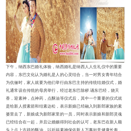
下午，纳西东巴婚礼体验，纳西婚礼是纳西人人生礼仪中的重要
内容，东巴文化认为婚礼是人的心灵结合，当
一对男女青年结合
为伉
俪时，家人就要为他们举行由东巴主持的传统结婚仪式，婚
礼通常设在传统的母房举行，
经过老东巴除秽.诵东巴经，烧天
香，迎素神
，点神药，点酥油等仪式后，其中一个重要的仪式就
是给新人授素
箭和结素达松，表示新娘已经融入到新郎家族的素
篓里去了，新娘
成为新郎家里的一员，同时表示新娘和新郎
灵魂
已经结合在一起，并且让婚姻得到社会的认可，老东巴在新人额
头上点上吉祥的酥油
，以祈福素神保佑新人
万事如意健康长寿，