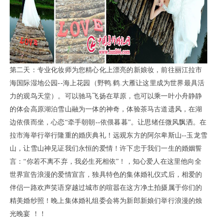
第二天：专业化妆师为您精心化上漂亮的新娘妆，前往丽江拉市
海国际湿地公园--海上花园（野鸭.鹤.大雁让
这里成为世界最具活
力的观
鸟天堂）。可以驰马飞扬在草原，也可以乘一叶小舟静静
的体会高原湖泊雪山融为
一体的神奇，体验茶马古道遗风，在湖
边依偎而坐，
心恋“牵手朝朝--依偎暮暮”。让思绪任微风飘洒。在
拉市海
举行举行隆重的婚庆典礼！远观东方的阿尔卑斯山--玉龙雪
山，让雪山神见
证我们永恒的爱情！许下忠于我们一
生的婚姻誓
言：“你若不离不弃，我必生死相依”！，知心爱人在这里他向全
世界宣告浪漫的爱情宣
言，独具特色
的集体婚礼仪式后，相爱的
伴侣一路欢声笑语穿越过城市的喧嚣在这方净土拍摄属于你们的
精美婚纱照！晚上集
体婚礼
组委会将为新郎新娘们举行浪漫的烛
光晚宴 ！！