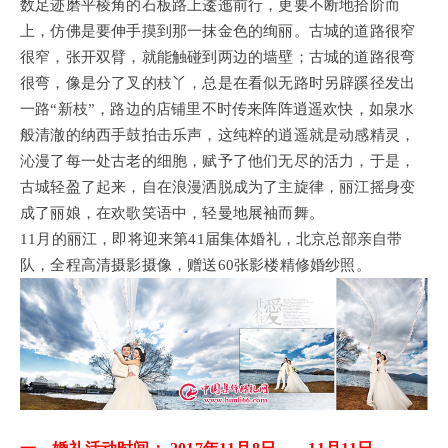
数足迹磨平棱角的石板路上逶迤前行，更要不断地拾阶而
上，仿佛是要伸手摸到那一抹金色的绚丽。古城的道路很窄
很窄，张开双臂，就能触碰到两边的墙壁；古城的道路很弯
很弯，像是分了叉的枝丫，总是在看似无路时另辟蹊径发出
一路“新枝”，路边的店铺里不时传来阵阵逍遥欢快，如泉水
般清澈的纳西手鼓拍击乐声，这纯粹的逍遥就是动感精灵，
沁漫了每一处古老的细胞，赋予了他们无尽的活力，于是，
古城轻盈了起来，自在浪漫洒脱成为了主旋律，丽江摇身变
成了丽娘，在欢歌笑语中，轻曼地展袖而舞。
11月的丽江，即将迎来第41届集体婚礼，北京总部亲自带
队，全程高清摄影摄像，赠送60张影楼精修婚纱照。