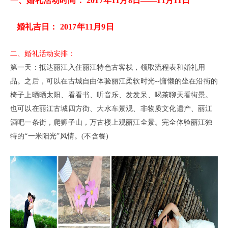
一、婚礼活动时间：
2017年11月8日
——11月11日
婚礼吉日：
2017年11月9日
二、婚礼活动安排：
第一天：抵达丽江入住丽江特色古客栈，领取流程表和婚礼用
品。之后，可以在古城自由体验丽江柔软时光--慵
懒的坐在沿街的
椅子上
晒晒太阳、看看书、听音乐、发发呆、喝茶聊天看街景。
也可以在丽江古城四方街、大水
车景观、非物质文化遗产、丽江
酒吧一条街，
爬狮子山，万古楼上观丽江全景。完全体验丽江独
特的“一米阳光”风情。(不含餐)