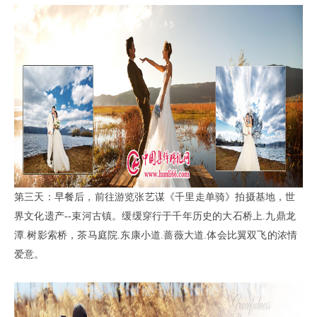
第三天：早餐后，前往游览张艺谋《千里走单骑》拍摄基地，世
界文化遗产--束河古镇。缓缓穿行于千年历史的
大石桥上.九鼎龙
潭.树影
索桥，茶马庭院.东康小道.蔷薇大道.体会比翼双飞的浓情
爱意。